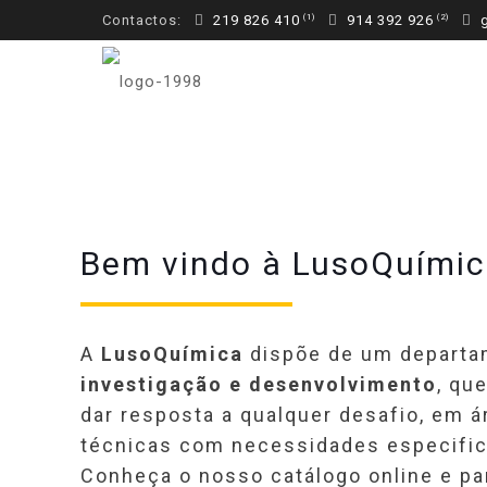
Contactos:
219 826 410
914 392 926
g
Bem vindo à LusoQuími
A
LusoQuímica
dispõe de um departa
investigação e desenvolvimento
, qu
dar resposta a qualquer desafio, em 
técnicas com necessidades especific
Conheça o nosso catálogo online e pa