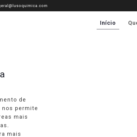
eral@lusoquimica.com
Início
Qu
ca
mento de
e nos permite
áreas mais
as.
ra mais