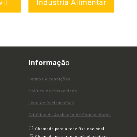
il
Industria Alimentar
Informaçã
o
Termos e condições
Política de Privacidade
Livro de Reclamações
Critérios de Avaliação de Fornecedores
(1)
Chamada para a rede fixa nacional
(2)
Chamada para a rede móvel nacional