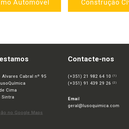
amo Automóvel
Construção Civ
 estamos
Contacte-nos
 Alvares Cabral nº 95
(+351) 21 982 64 10
(1)
 LusoQuímica
(+351) 91 439 29 26
(2)
de Cima
 Sintra
Ema
il
geral@lusoquimica.com
ção no Google Maps