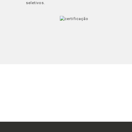
seletivos.
“Estamos empenhados na satisfação
dos Clientes, fazendo bem à primeira
vez.”