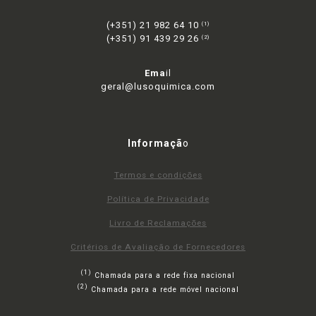
(+351) 21 982 64 10
(1)
(+351) 91 439 29 26
(2)
Ema
il
geral@lusoquimica.com
Informaçã
o
Termos e condições
Política de Privacidade
Livro de Reclamações
Critérios de Avaliação de Fornecedores
(1)
Chamada para a rede fixa nacional
(2)
Chamada para a rede móvel nacional