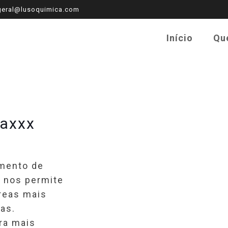
eral@lusoquimica.com
Início
Qu
caxxx
mento de
e nos permite
áreas mais
as.
ra mais