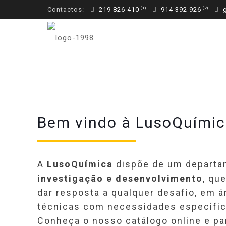
Contactos:
219 826 410
914 392 926
g
Bem vindo à LusoQuími
A
LusoQuímica
dispõe de um departa
investigação e desenvolvimento
, qu
dar resposta a qualquer desafio, em 
técnicas com necessidades especific
Conheça o nosso catálogo online e pa