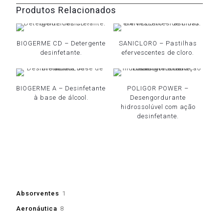
Produtos Relacionados
BIOGERME CD – Detergente
SANICLORO – Pastilhas
desinfetante.
efervescentes de cloro.
BIOGERME A – Desinfetante
POLIGOR POWER –
à base de álcool.
Desengordurante
hidrossolúvel com ação
desinfetante.
1
Absorventes
1
produto
8
Aeronáutica
8
produtos