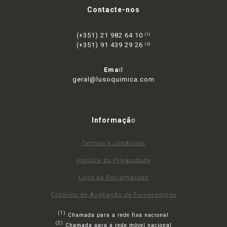
Contacte-nos
(+351) 21 982 64 10
(1)
(+351) 91 439 29 26
(2)
Ema
il
geral@lusoquimica.com
Informaçã
o
Termos e condições
Política de Privacidade
Livro de Reclamações
Critérios de Avaliação de Fornecedores
(1)
Chamada para a rede fixa nacional
(2)
Chamada para a rede móvel nacional