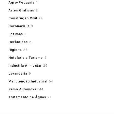
1
Agro-Pecuaria
1
produto
8
Artes Gráficas
8
produtos
24
Construção Civil
24
produtos
3
Coronavírus
3
produtos
6
Enzimas
6
produtos
2
Herbicidas
2
produtos
28
Higiene
28
produtos
4
Hotelaria e Turismo
4
produtos
29
Indústria Alimentar
29
produtos
9
Lavandaria
9
produtos
64
Manutenção Industrial
64
produtos
44
Ramo Automóvel
44
produtos
21
Tratamento de Águas
21
produtos