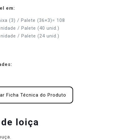
el em:
aixa (3) / Palete (36×3)= 108
nidade / Palete (40 unid.)
nidade / Palete (24 unid.)
ades:
tar Ficha Técnica do Produto
de loiça
ouça.