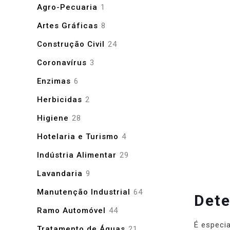
produtos
1
Agro-Pecuaria
1
produto
8
Artes Gráficas
8
produtos
24
Construção Civil
24
produtos
3
Coronavírus
3
produtos
6
Enzimas
6
produtos
2
Herbicidas
2
produtos
28
Higiene
28
produtos
4
Hotelaria e Turismo
4
produtos
29
Indústria Alimentar
29
produtos
9
Lavandaria
9
produtos
64
Manutenção Industrial
64
Dete
produtos
44
Ramo Automóvel
44
produtos
É especi
21
Tratamento de Águas
21