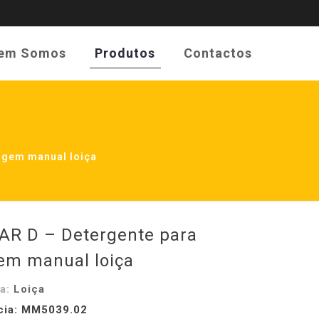
em Somos
Produtos
Contactos
agem manual loiça
AR D – Detergente para
em manual loiça
ia:
Loiça
cia: MM5039.02