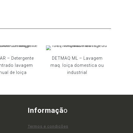
AR – Detergente
DETMAQ ML – Lavagem
ntrado lavagem
maq. loiça domestica ou
ual de loiça
industrial
Informaçã
o
Termos e condições