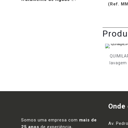
(Ref. M
produtos
Produ
QUIMILAR
lavagem 
Onde
Somos uma empresa com
mais de
Av. Pedro
25 anos
de experiência,