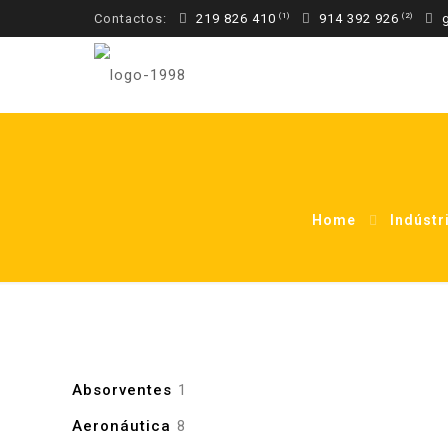
Contactos:
219 826 410
914 392 926
g
Home
Indústr
1
Absorventes
1
produto
8
Aeronáutica
8