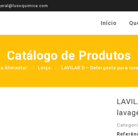
eral@lusoquimica.com
Início
Qu
Catálogo de Produtos
ia Alimentar
Loiça
LAVILAR D – Detergente para lav
LAVIL
lavag
Categor
Referên