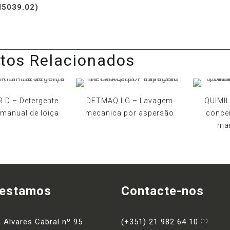
M5039.02)
tos Relacionados
 D – Detergente
DETMAQ LG – Lavagem
QUIMIL
manual de loiça
mecanica por aspersão
conce
man
 estamos
Contacte-nos
 Alvares Cabral nº 95
(+351) 21 982 64 10
(1)