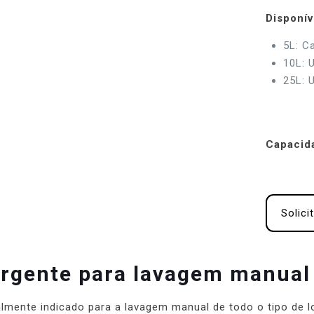
Disponív
5L: C
10L: U
25L: U
Capacid
Solici
rgente para lavagem manual 
almente indicado para a lavagem manual de todo o tipo de l