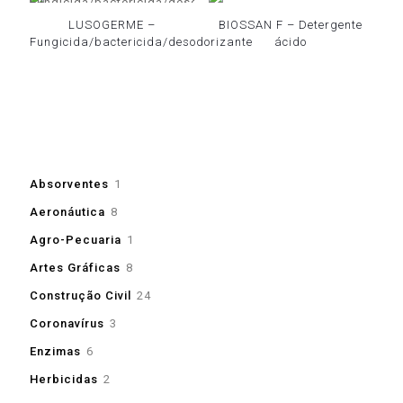
LUSOGERME –
BIOSSAN F – Detergente
Fungicida/bactericida/desodorizante
ácido
1
Absorventes
1
produto
8
Aeronáutica
8
produtos
1
Agro-Pecuaria
1
produto
8
Artes Gráficas
8
produtos
24
Construção Civil
24
produtos
3
Coronavírus
3
produtos
6
Enzimas
6
produtos
2
Herbicidas
2
produtos