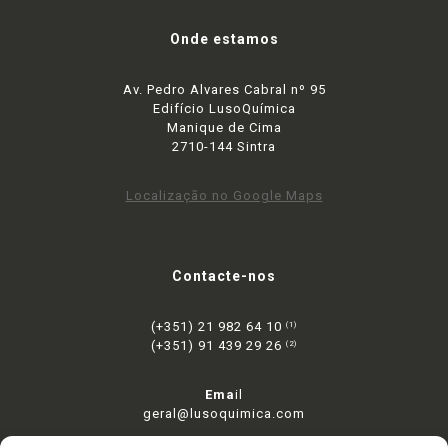
Onde estamos
Av. Pedro Alvares Cabral nº 95
Edifício LusoQuímica
Manique de Cima
2710-144 Sintra
Localização no Google Maps
Contacte-nos
(+351) 21 982 64 10
(1)
(+351) 91 439 29 26
(2)
Ema
il
geral@lusoquimica.com