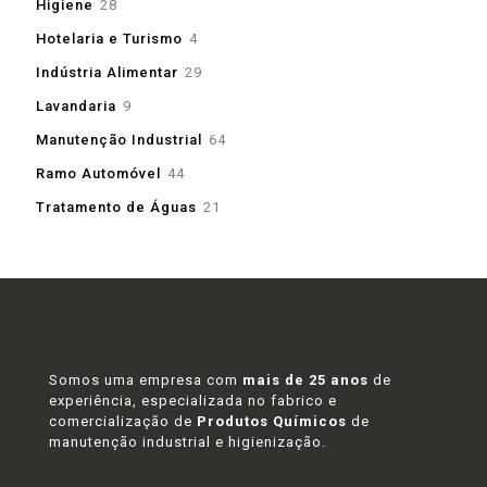
28
Higiene
28
produtos
4
Hotelaria e Turismo
4
produtos
29
Indústria Alimentar
29
produtos
9
Lavandaria
9
produtos
64
Manutenção Industrial
64
produtos
44
Ramo Automóvel
44
produtos
21
Tratamento de Águas
21
produtos
Somos uma empresa com
mais de 25 anos
de
experiência, especializada no fabrico e
comercialização de
Produtos Químicos
de
manutenção industrial e higienização.