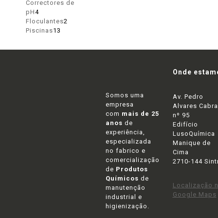
produtos
Correctores de
4
pH
4
produtos
2
Floculantes
2
13
produtos
Piscinas
13
produtos
Onde estam
Somos uma
Av. Pedro
empresa
Alvares Cabra
com
mais de 25
nº 95
anos
de
Edifício
experiência,
LusoQuímica
especializada
Manique de
no fabrico e
Cima
comercialização
2710-144 Sint
de
Produtos
Químicos
de
Localização 
manutenção
Google Maps
industrial e
higienização.