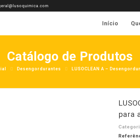
eral@lusoquimica.com
Início
Qu
Catálogo de Produtos
ial
Desengordurantes
LUSOCLEAN A – Desengordur
LUSOC
para 
Categor
Referên