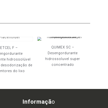
QUIMEX SC –
ETCEL F –
Desengordurante
engordurante
hidrossoluvel super
ante hidrossolúvel
concentrado
e desodorização de
ntores do lixo
Informaçã
o