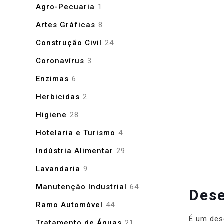
produtos
1
Agro-Pecuaria
1
produto
8
Artes Gráficas
8
produtos
24
Construção Civil
24
produtos
3
Coronavírus
3
produtos
6
Enzimas
6
produtos
2
Herbicidas
2
produtos
28
Higiene
28
produtos
4
Hotelaria e Turismo
4
produtos
29
Indústria Alimentar
29
produtos
9
Lavandaria
9
produtos
64
Manutenção Industrial
64
Dese
produtos
44
Ramo Automóvel
44
produtos
É um dese
21
Tratamento de Águas
21