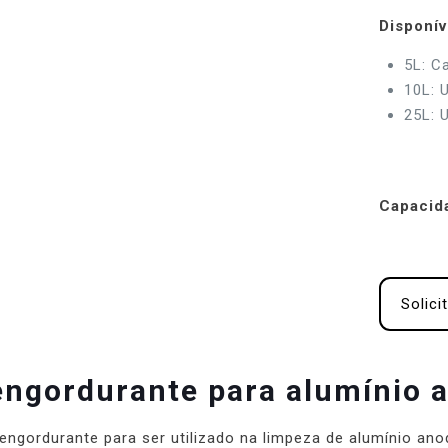
Disponív
5L: C
10L: U
25L: U
Capacid
Solici
ngordurante para alumínio 
ngordurante para ser utilizado na limpeza de alumínio anodi