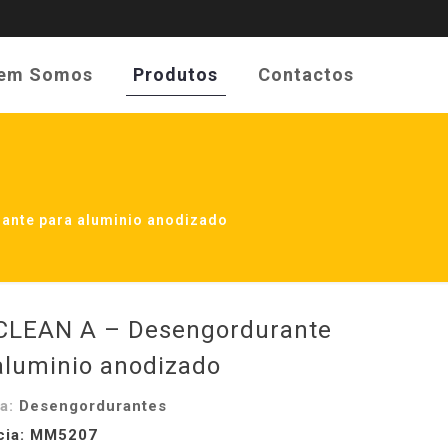
em Somos
Produtos
Contactos
ante para aluminio anodizado
LEAN A – Desengordurante
aluminio anodizado
ia:
Desengordurantes
cia: MM5207