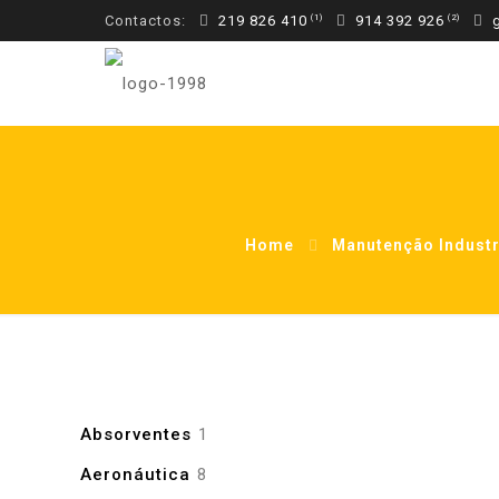
Contactos:
219 826 410
914 392 926
g
Home
Manutenção Industr
1
Absorventes
1
produto
8
Aeronáutica
8