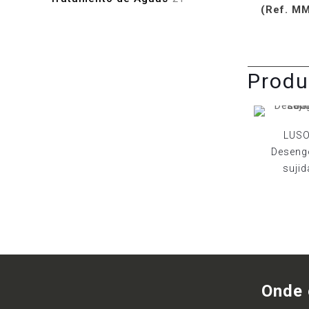
(Ref. M
produtos
Produ
LUSO
Deseng
sujid
Onde