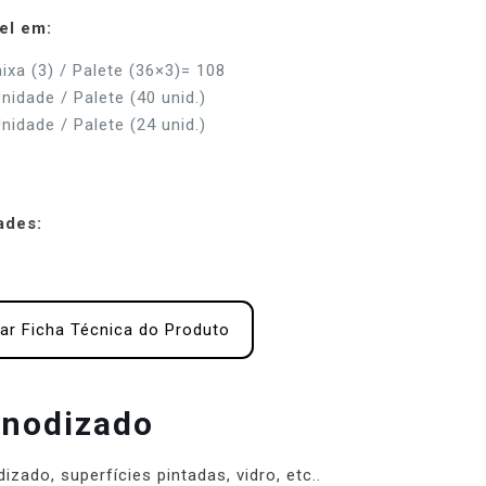
el em:
aixa (3) / Palete (36×3)= 108
nidade / Palete (40 unid.)
nidade / Palete (24 unid.)
ades:
tar Ficha Técnica do Produto
anodizado
zado, superfícies pintadas, vidro, etc..