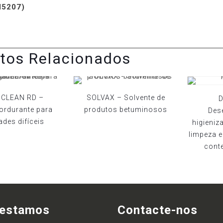
M5207)
tos Relacionados
CLEAN RD –
SOLVAX – Solvente de
D
ordurante para
produtos betuminosos
Des
ades difíceis
higieniz
limpeza 
conte
 estamos
Contacte-nos