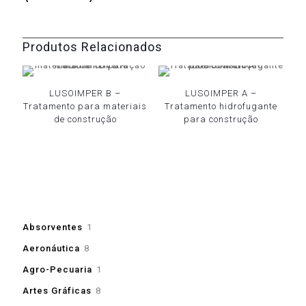
Produtos Relacionados
LUSOIMPER B –
LUSOIMPER A –
Tratamento para materiais
Tratamento hidrofugante
de construção
para construção
1
Absorventes
1
produto
8
Aeronáutica
8
produtos
1
Agro-Pecuaria
1
produto
8
Artes Gráficas
8
produtos