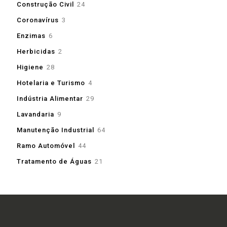
24
Construção Civil
24
produtos
3
Coronavírus
3
produtos
6
Enzimas
6
produtos
2
Herbicidas
2
produtos
28
Higiene
28
produtos
4
Hotelaria e Turismo
4
produtos
29
Indústria Alimentar
29
produtos
9
Lavandaria
9
produtos
64
Manutenção Industrial
64
produtos
44
Ramo Automóvel
44
produtos
21
Tratamento de Águas
21
produtos