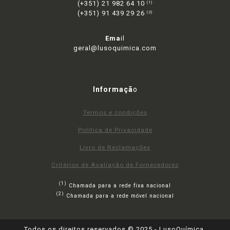
(+351) 21 982 64 10
(1)
(+351) 91 439 29 26
(2)
Ema
il
geral@lusoquimica.com
Informaçã
o
Termos e condições
Política de Privacidade
Livro de Reclamações
Critérios de Avaliação de Fornecedores
(1)
Chamada para a rede fixa nacional
(2)
Chamada para a rede móvel nacional
Todos os direitos reservados © 2025 - LusoQuímica,