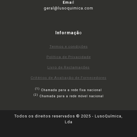
Ema
il
geral@lusoquimica.com
Informaçã
o
Termos e condições
Política de Privacidade
Livro de Reclamações
Critérios de Avaliação de Fornecedores
(1)
Chamada para a rede fixa nacional
(2)
Chamada para a rede móvel nacional
Todos os direitos reservados © 2025 - LusoQuímica,
Lda