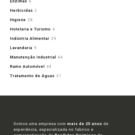
6
Enzimas
6
produtos
2
Herbicidas
2
produtos
28
Higiene
28
produtos
4
Hotelaria e Turismo
4
produtos
29
Indústria Alimentar
29
produtos
9
Lavandaria
9
produtos
64
Manutenção Industrial
64
produtos
44
Ramo Automóvel
44
produtos
21
Tratamento de Águas
21
produtos
Somos uma empresa com
mais de 25 anos
de
experiência, especializada no fabrico e