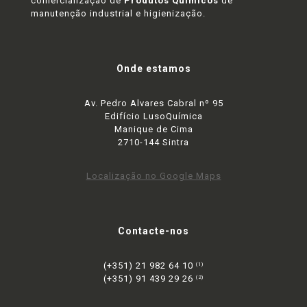
comercialização de
Produtos Químicos
de
manutenção industrial e higienização.
Onde estamos
Av. Pedro Alvares Cabral nº 95
Edifício LusoQuímica
Manique de Cima
2710-144 Sintra
Localização no Google Maps
Contacte-nos
(+351) 21 982 64 10
(1)
(+351) 91 439 29 26
(2)