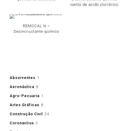
isento de acido clorídrico.
REMOCAL N –
Desincrustante químico
1
Absorventes
1
produto
8
Aeronáutica
8
produtos
1
Agro-Pecuaria
1
produto
8
Artes Gráficas
8
produtos
24
Construção Civil
24
produtos
3
Coronavírus
3
produtos