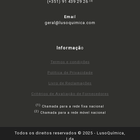
(+351) 91 439 29 26
(2)
Ema
il
geral@lusoquimica.com
Informaçã
o
Termos e condições
Política de Privacidade
Livro de Reclamações
Critérios de Avaliação de Fornecedores
(1)
Chamada para a rede fixa nacional
(2)
Chamada para a rede móvel nacional
Todos os direitos reservados © 2025 - LusoQuímica,
Lda