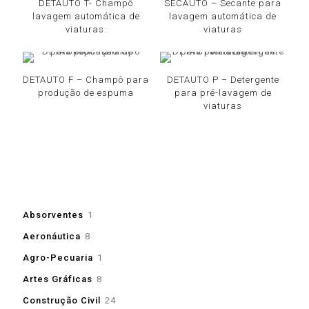
DETAUTO T- Champô
SECAUTO – Secante para
lavagem automática de
lavagem automática de
viaturas.
viaturas
DETAUTO F – Champô para
DETAUTO P – Detergente
produção de espuma
para pré-lavagem de
viaturas
1
Absorventes
1
produto
8
Aeronáutica
8
produtos
1
Agro-Pecuaria
1
produto
8
Artes Gráficas
8
produtos
24
Construção Civil
24