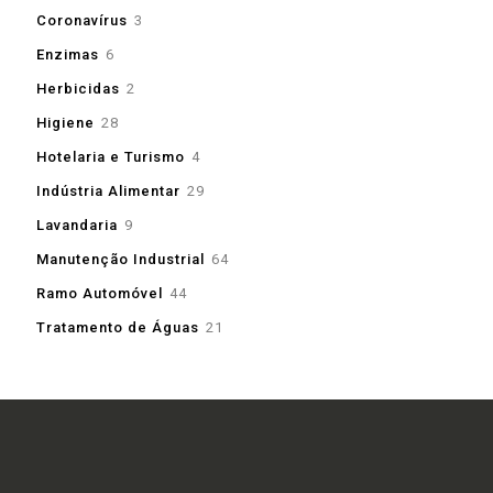
produtos
3
Coronavírus
3
produtos
6
Enzimas
6
produtos
2
Herbicidas
2
produtos
28
Higiene
28
produtos
4
Hotelaria e Turismo
4
produtos
29
Indústria Alimentar
29
produtos
9
Lavandaria
9
produtos
64
Manutenção Industrial
64
produtos
44
Ramo Automóvel
44
produtos
21
Tratamento de Águas
21
produtos