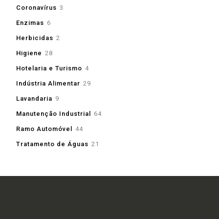
produtos
3
Coronavírus
3
produtos
6
Enzimas
6
produtos
2
Herbicidas
2
produtos
28
Higiene
28
produtos
4
Hotelaria e Turismo
4
produtos
29
Indústria Alimentar
29
produtos
9
Lavandaria
9
produtos
64
Manutenção Industrial
64
produtos
44
Ramo Automóvel
44
produtos
21
Tratamento de Águas
21
produtos