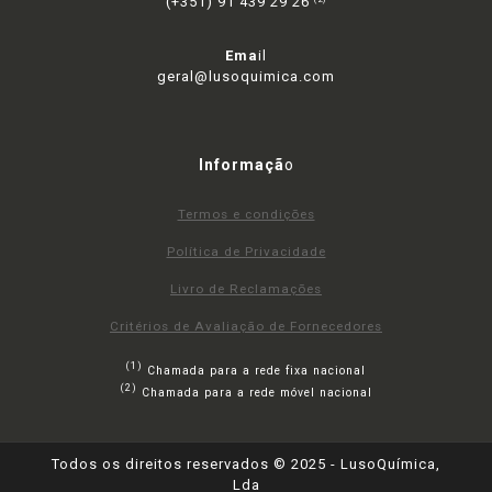
(+351) 91 439 29 26
Ema
il
geral@lusoquimica.com
Informaçã
o
Termos e condições
Política de Privacidade
Livro de Reclamações
Critérios de Avaliação de Fornecedores
(1)
Chamada para a rede fixa nacional
(2)
Chamada para a rede móvel nacional
Todos os direitos reservados © 2025 - LusoQuímica,
Lda