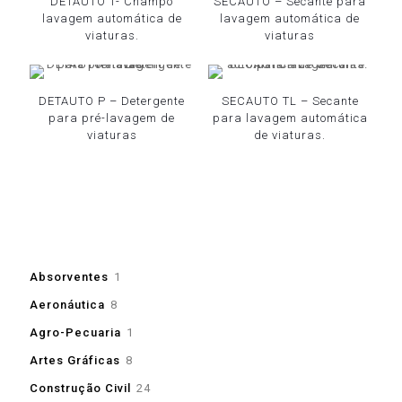
DETAUTO T- Champô
SECAUTO – Secante para
lavagem automática de
lavagem automática de
viaturas.
viaturas
DETAUTO P – Detergente
SECAUTO TL – Secante
para pré-lavagem de
para lavagem automática
viaturas
de viaturas.
1
Absorventes
1
produto
8
Aeronáutica
8
produtos
1
Agro-Pecuaria
1
produto
8
Artes Gráficas
8
produtos
24
Construção Civil
24