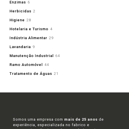
6
Enzimas
6
produtos
2
Herbicidas
2
produtos
28
Higiene
28
produtos
4
Hotelaria e Turismo
4
produtos
29
Indústria Alimentar
29
produtos
9
Lavandaria
9
produtos
64
Manutenção Industrial
64
produtos
44
Ramo Automóvel
44
produtos
21
Tratamento de Águas
21
produtos
Somos uma empresa com
mais de 25 anos
de
experiência, especializada no fabrico e