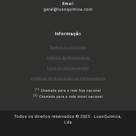
Ema
il
geral@lusoquimica.com
Informaçã
o
Termos e condições
Política de Privacidade
Livro de Reclamações
Critérios de Avaliação de Fornecedores
(1)
Chamada para a rede fixa nacional
(2)
Chamada para a rede móvel nacional
Todos os direitos reservados © 2025 - LusoQuímica,
Lda