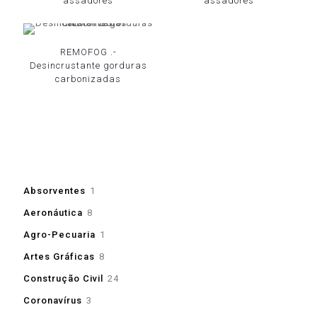
assadores
assadores
REMOFOG .-
Desincrustante gorduras
carbonizadas
1
Absorventes
1
produto
8
Aeronáutica
8
produtos
1
Agro-Pecuaria
1
produto
8
Artes Gráficas
8
produtos
24
Construção Civil
24
produtos
3
Coronavírus
3
produtos