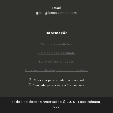
Ema
il
geral@lusoquimica.com
Informaçã
o
Termos e condições
Política de Privacidade
Livro de Reclamações
Critérios de Avaliação de Fornecedores
(1)
Chamada para a rede fixa nacional
(2)
Chamada para a rede móvel nacional
Todos os direitos reservados © 2025 - LusoQuímica,
Lda