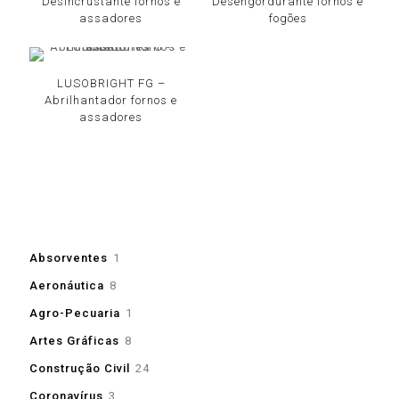
Desincrustante fornos e
Desengordurante fornos e
assadores
fogões
LUSOBRIGHT FG –
Abrilhantador fornos e
assadores
1
Absorventes
1
produto
8
Aeronáutica
8
produtos
1
Agro-Pecuaria
1
produto
8
Artes Gráficas
8
produtos
24
Construção Civil
24
produtos
3
Coronavírus
3