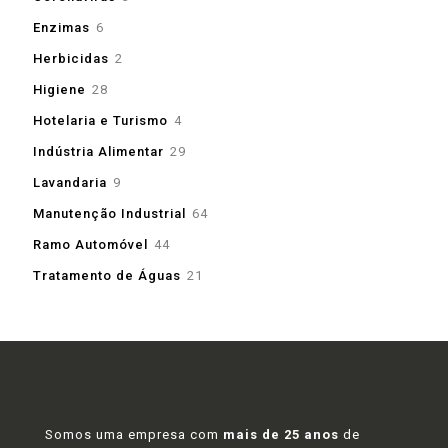
produtos
6
Enzimas
6
produtos
2
Herbicidas
2
produtos
28
Higiene
28
produtos
4
Hotelaria e Turismo
4
produtos
29
Indústria Alimentar
29
produtos
9
Lavandaria
9
produtos
64
Manutenção Industrial
64
produtos
44
Ramo Automóvel
44
produtos
21
Tratamento de Águas
21
produtos
Somos uma empresa com
mais de 25 anos
de