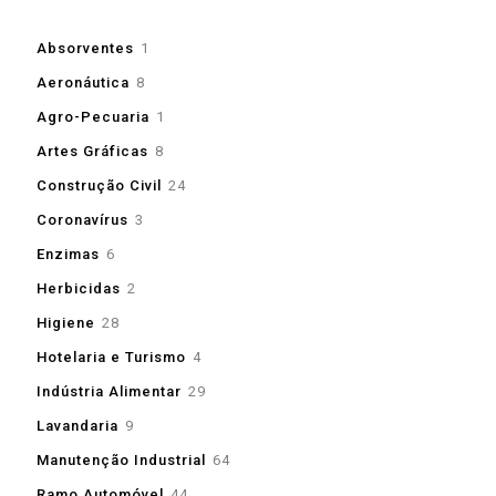
1
Absorventes
1
produto
8
Aeronáutica
8
produtos
1
Agro-Pecuaria
1
produto
8
Artes Gráficas
8
produtos
24
Construção Civil
24
produtos
3
Coronavírus
3
produtos
6
Enzimas
6
produtos
2
Herbicidas
2
produtos
28
Higiene
28
produtos
4
Hotelaria e Turismo
4
produtos
29
Indústria Alimentar
29
produtos
9
Lavandaria
9
produtos
64
Manutenção Industrial
64
produtos
44
Ramo Automóvel
44