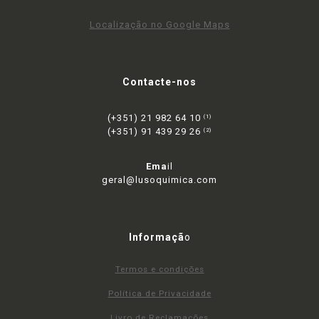
Localização no Google Maps
Contacte-nos
(+351) 21 982 64 10
(1)
(+351) 91 439 29 26
(2)
Ema
il
geral@lusoquimica.com
Informaçã
o
Termos e condições
Política de Privacidade
Livro de Reclamações