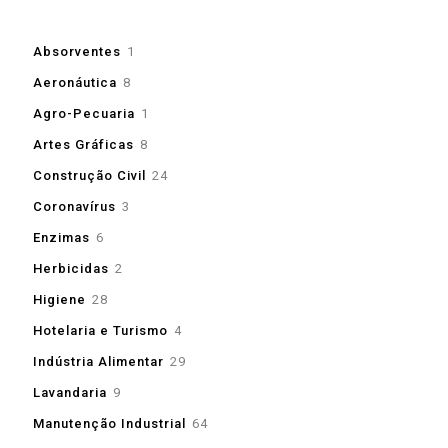
1
Absorventes
1
produto
8
Aeronáutica
8
produtos
1
Agro-Pecuaria
1
produto
8
Artes Gráficas
8
produtos
24
Construção Civil
24
produtos
3
Coronavírus
3
produtos
6
Enzimas
6
produtos
2
Herbicidas
2
produtos
28
Higiene
28
produtos
4
Hotelaria e Turismo
4
produtos
29
Indústria Alimentar
29
produtos
9
Lavandaria
9
produtos
64
Manutenção Industrial
64
produtos