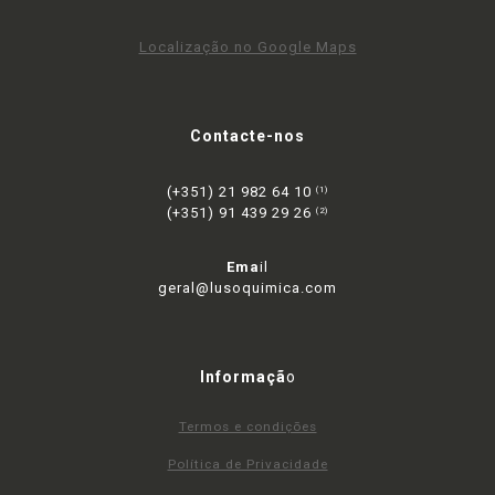
Localização no Google Maps
Contacte-nos
(+351) 21 982 64 10
(1)
(+351) 91 439 29 26
(2)
Ema
il
geral@lusoquimica.com
Informaçã
o
Termos e condições
Política de Privacidade